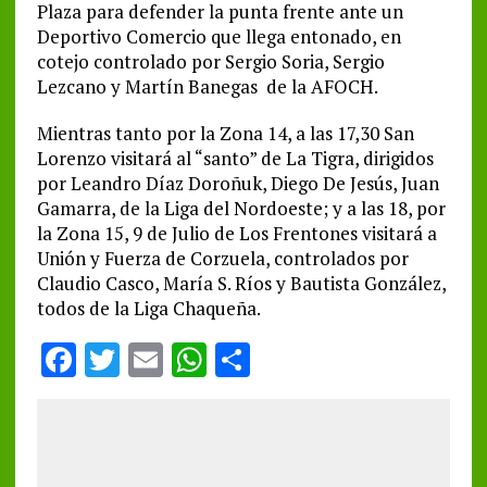
Plaza para defender la punta frente ante un
Deportivo Comercio que llega entonado, en
cotejo controlado por Sergio Soria, Sergio
Lezcano y Martín Banegas de la AFOCH.
Mientras tanto por la Zona 14, a las 17,30 San
Lorenzo visitará al “santo” de La Tigra, dirigidos
por Leandro Díaz Doroñuk, Diego De Jesús, Juan
Gamarra, de la Liga del Nordoeste; y a las 18, por
la Zona 15, 9 de Julio de Los Frentones visitará a
Unión y Fuerza de Corzuela, controlados por
Claudio Casco, María S. Ríos y Bautista González,
todos de la Liga Chaqueña.
F
T
E
W
S
a
w
m
h
h
ce
it
ai
at
a
b
te
l
s
re