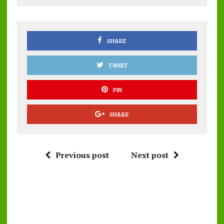
o
r
A
o
p
k
p
SHARE
TWEET
PIN
SHARE
Previous post
Next post