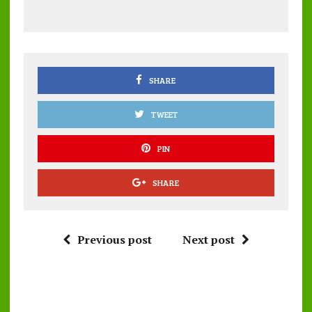
b
te
l
s
re
o
r
A
o
p
k
p
SHARE
TWEET
PIN
SHARE
Previous post
Next post