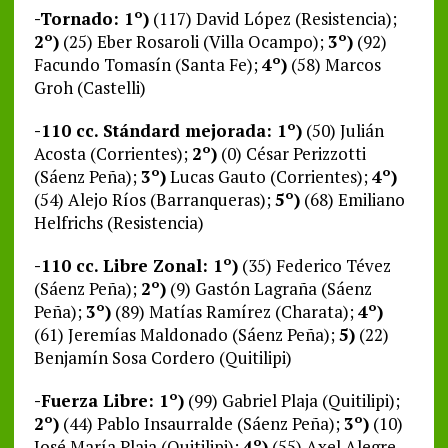
-Tornado: 1º)
(117) David López (Resistencia);
2º)
(25) Eber Rosaroli (Villa Ocampo);
3º)
(92)
Facundo Tomasín (Santa Fe);
4º)
(58) Marcos
Groh (Castelli)
-110 cc. Stándard mejorada: 1º)
(50) Julián
Acosta (Corrientes);
2º)
(0) César Perizzotti
(Sáenz Peña);
3º)
Lucas Gauto (Corrientes);
4º)
(54) Alejo Ríos (Barranqueras);
5º)
(68) Emiliano
Helfrichs (Resistencia)
-110 cc. Libre Zonal: 1º)
(35) Federico Tévez
(Sáenz Peña);
2º)
(9) Gastón Lagraña (Sáenz
Peña);
3º)
(89) Matías Ramírez (Charata);
4º)
(61) Jeremías Maldonado (Sáenz Peña);
5)
(22)
Benjamín Sosa Cordero (Quitilipi)
-Fuerza Libre: 1º)
(99) Gabriel Plaja (Quitilipi);
2º)
(44) Pablo Insaurralde (Sáenz Peña);
3º)
(10)
José María Plaja (Quitilipi);
4º)
(55) Axel Alegre