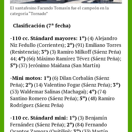
El santafesino Facundo Tomasín fue el campeón en la
categoría “Tornado”
Clasificación (7ª fecha)
-110 cc. Stándard mayores: 1º)
(4) Alejandro
Niz Fedullo (Corrientes);
2º)
(91) Emiliano Torres
(Resistencia);
3º)
(3) Ramiro Milkoff (Sáenz Peña)
44;
4º)
(66) Máximo Ramírez Tévez (Sáenz Peña);
5º)
(37) Jerónimo Maidana (San Martín)
-Mini motos: 1º)
(6) Dilan Corbalán (Sáenz
Peña);
2º)
(14) Valentino Fogar (Sáenz Peña);
3º)
(53) Waldemar Salinas (Machagai);
4º)
(74)
Santino Romero (Sáenz Peña);
5º)
(48) Ramiro
Rodríguez (Sáenz Peña)
-110 cc. Stándard mini: 1º)
(3) Benjamín
Fernández (Sáenz Peña);
2º)
(84) Fernando
Ocantos Zamora (Quitilipi);
3º)
(33) Martín