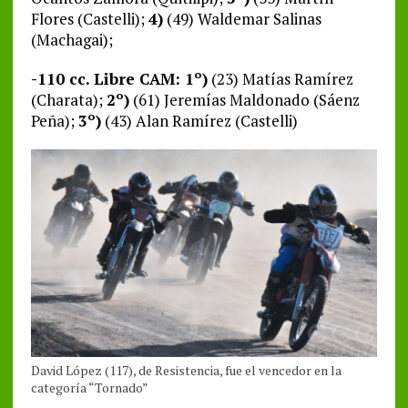
Flores (Castelli);
4)
(49) Waldemar Salinas
(Machagai);
-110 cc. Libre CAM: 1º)
(23) Matías Ramírez
(Charata);
2º)
(61) Jeremías Maldonado (Sáenz
Peña);
3º)
(43) Alan Ramírez (Castelli)
David López (117), de Resistencia, fue el vencedor en la
categoría “Tornado”