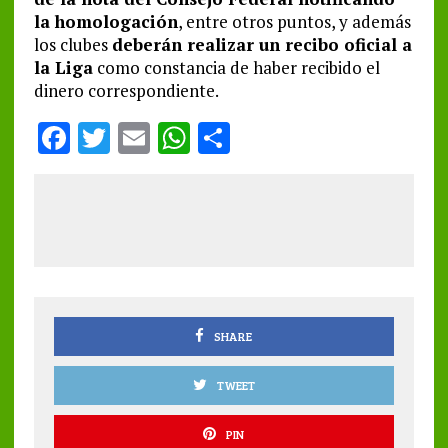
la homologación
, entre otros puntos, y además
los clubes
deberán realizar un recibo oficial a
la Liga
como constancia de haber recibido el
dinero correspondiente.
F
T
E
W
S
a
w
m
h
h
ce
it
ai
at
a
b
te
l
s
re
o
r
A
o
p
k
p
SHARE
TWEET
PIN