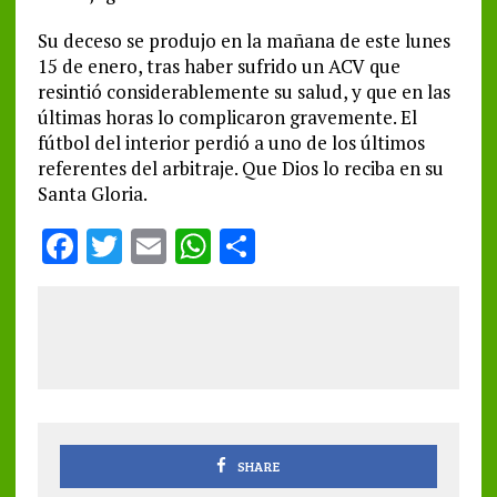
Su deceso se produjo en la mañana de este lunes
15 de enero, tras haber sufrido un ACV que
resintió considerablemente su salud, y que en las
últimas horas lo complicaron gravemente. El
fútbol del interior perdió a uno de los últimos
referentes del arbitraje. Que Dios lo reciba en su
Santa Gloria.
F
T
E
W
S
a
w
m
h
h
ce
it
ai
at
a
b
te
l
s
re
o
r
A
o
p
k
p
SHARE