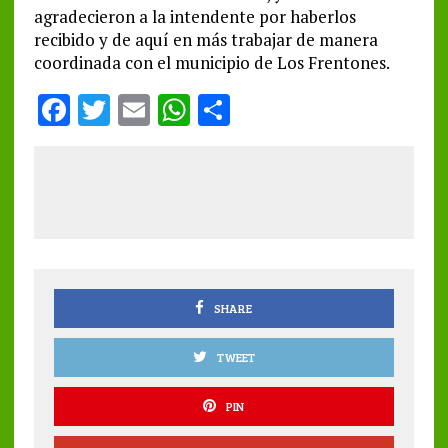
agradecieron a la intendente por haberlos
recibido y de aquí en más trabajar de manera
coordinada con el municipio de Los Frentones.
F
T
E
W
S
a
w
m
h
h
ce
it
ai
at
a
b
te
l
s
re
o
r
A
o
p
k
p
SHARE
TWEET
PIN