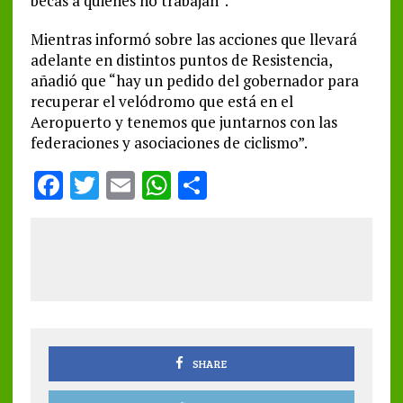
becas a quienes no trabajan”.
Mientras informó sobre las acciones que llevará
adelante en distintos puntos de Resistencia,
añadió que “hay un pedido del gobernador para
recuperar el velódromo que está en el
Aeropuerto y tenemos que juntarnos con las
federaciones y asociaciones de ciclismo”.
F
T
E
W
S
a
w
m
h
h
ce
it
ai
at
a
b
te
l
s
re
o
r
A
o
p
k
p
SHARE