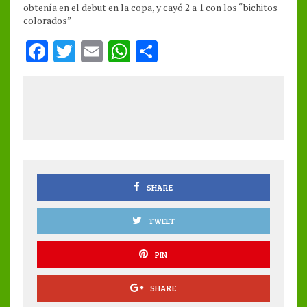
obtenía en el debut en la copa, y cayó 2 a 1 con los “bichitos
colorados”
F
T
E
W
S
a
w
m
h
h
ce
it
ai
at
a
b
te
l
s
re
o
r
A
o
p
k
p
SHARE
TWEET
PIN
SHARE