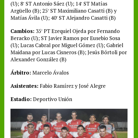
(U); 8′ ST Antonio Sáez (U); 14′ ST Matías
Argüello (B); 25′ ST Maximiliano Casatti (B) y
Matías Ávila (U); 40′ ST Alejandro Casatti (B)
Cambios:
35′ PT Ezequiel Ojeda por Fernando
Beracko (U); ST Javier Ramos por Eusebio Sosa
(U); Lucas Cabral por Miguel Gómez (U); Gabriel
Maidana por Lucas Cisneros (B); Jesús Bórtoli por
Alexander González (B)
Árbitro:
Marcelo Ávalos
Asistentes:
Fabio Ramírez y José Alegre
Estadio:
Deportivo Unión