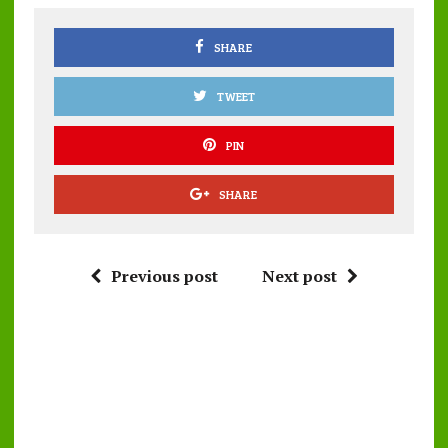
o
p
k
p
SHARE
TWEET
PIN
SHARE
Previous post
Next post