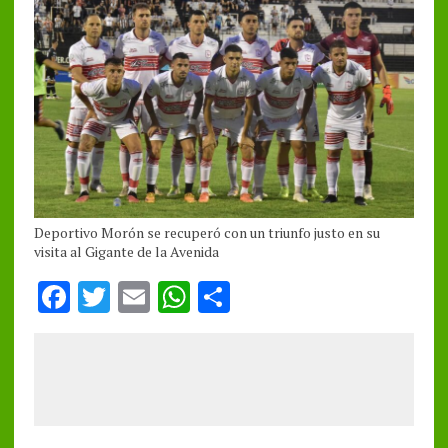
Deportivo Morón se recuperó con un triunfo justo en su
visita al Gigante de la Avenida
F
T
E
W
S
a
w
m
h
h
ce
it
ai
at
a
b
te
l
s
re
o
r
A