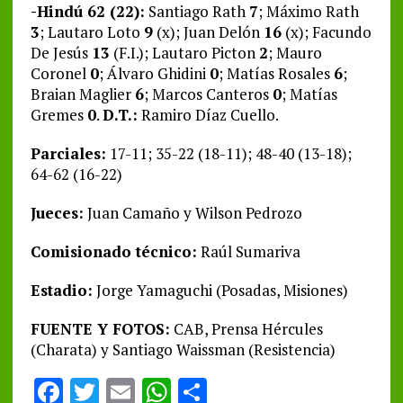
-Hindú 62 (22):
Santiago Rath
7
; Máximo Rath
3
; Lautaro Loto
9
(x); Juan Delón
16
(x); Facundo
De Jesús
13
(F.I.); Lautaro Picton
2
; Mauro
Coronel
0
; Álvaro Ghidini
0
; Matías Rosales
6
;
Braian Maglier
6
; Marcos Canteros
0
; Matías
Gremes
0
.
D.T.:
Ramiro Díaz Cuello.
Parciales:
17-11; 35-22 (18-11); 48-40 (13-18);
64-62 (16-22)
Jueces:
Juan Camaño y Wilson Pedrozo
Comisionado técnico:
Raúl Sumariva
Estadio:
Jorge Yamaguchi (Posadas, Misiones)
FUENTE Y FOTOS:
CAB, Prensa Hércules
(Charata) y Santiago Waissman (Resistencia)
F
T
E
W
S