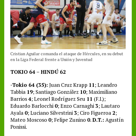
Cristian Aguilar comanda el ataque de Hércules, en su debut
en la Liga Federal frente a Unión y Juventud
TOKIO 64 – HINDÚ 62
-Tokio 64 (35):
Juan Cruz Krapp
11
; Leandro
Tabbia
19
; Santiago González
10
; Maximiliano
Barrios
4
; Leonel Rodríguez Seu
11
(F.I.);
Eduardo Barlocchi
0
; Enzo Carnaghi
3
; Lautaro
Ayala
0
; Luciano Silvestrini
3
; Ciro Figueroa
2
;
Mateo Moscoso
0
; Felipe Zunino
0
.
D.T.:
Agustín
Ponissi.