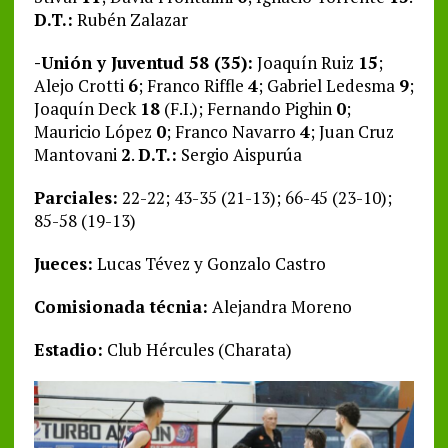
D.T.:
Rubén Zalazar
-Unión y Juventud 58 (35):
Joaquín Ruiz
15
;
Alejo Crotti
6
; Franco Riffle
4
; Gabriel Ledesma
9
;
Joaquín Deck
18
(F.I.); Fernando Pighin
0
;
Mauricio López
0
; Franco Navarro
4
; Juan Cruz
Mantovani
2
.
D.T.:
Sergio Aispurúa
Parciales:
22-22; 43-35 (21-13); 66-45 (23-10);
85-58 (19-13)
Jueces:
Lucas Tévez y Gonzalo Castro
Comisionada técnia:
Alejandra Moreno
Estadio:
Club Hércules (Charata)