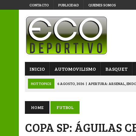
CONTACTO
PUBLICIDAD
QUIENES SOMOS
INICIO
AUTOMOVILISMO
BASQUET
HOT TOPICS
6 AGOSTO, 2026
|
APERTURA: ARSENAL, EN D
6 AGOSTO, 2026
|
SUB 20: TRIUNFO Y CLASIFI
6 AGOSTO, 2026
|
PRIMERA B: SPORTIVO SE METIÓ EN SEMIFI
HOME
FUTBOL
6 AGOSTO, 2026
|
APERTURA: BELGRANO DERROTÓ A NAPENAY 
COPA SP: ÁGUILAS 
7 AGOSTO, 2026
|
APERTURA “B”: CACU Y CANALLAS AVANZ