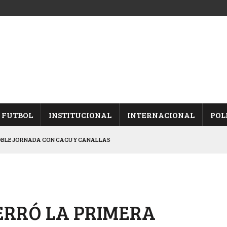
FUTBOL
INSTITUCIONAL
INTERNACIONAL
POL
OBLE JORNADA CON CACU Y CANALLAS
CACIÓN DE LOS “ALBICELESTES”
NALES TRAS GANARLE A “LA MONTE”
Y ES SEMIFINALISTA
CERRÓ LA PRIMERA
ARON FRENTE A ARSENAL