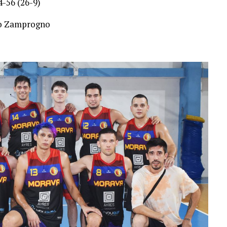
4-56 (26-9)
co Zamprogno