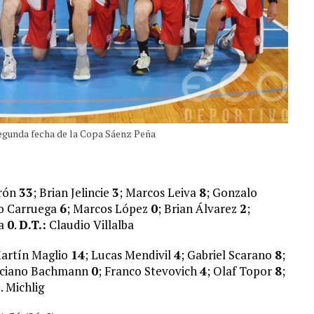
segunda fecha de la Copa Sáenz Peña
erón
33
; Brian Jelincie
3
; Marcos Leiva
8
; Gonzalo
no Carruega
6
; Marcos López
0
; Brian Álvarez
2
;
sa
0
.
D.T.:
Claudio Villalba
Martín Maglio
14
; Lucas Mendivil
4
; Gabriel Scarano
8
;
uciano Bachmann
0
; Franco Stevovich
4
; Olaf Topor
8
;
. Michlig