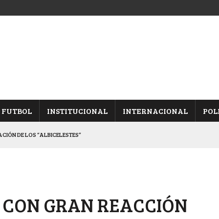
FUTBOL
INSTITUCIONAL
INTERNACIONAL
POL
CACIÓN DE LOS “ALBICELESTES”
NALES TRAS GANARLE A “LA MONTE”
Y ES SEMIFINALISTA
INA, POR EL PASE A “SEMIS”
 CON GRAN REACCIÓN
 CON CACU Y CANALLAS