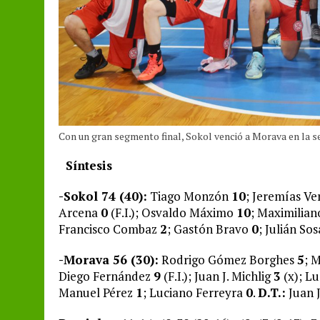
Con un gran segmento final, Sokol venció a Morava en la 
Síntesis
-Sokol 74 (40):
Tiago Monzón
10
; Jeremías V
Arcena
0
(F.I.); Osvaldo Máximo
10
; Maximilia
Francisco Combaz
2
; Gastón Bravo
0
; Julián So
-Morava 56 (30):
Rodrigo Gómez Borghes
5
; 
Diego Fernández
9
(F.I.); Juan J. Michlig
3
(x); L
Manuel Pérez
1
; Luciano Ferreyra
0
.
D.T.:
Juan J