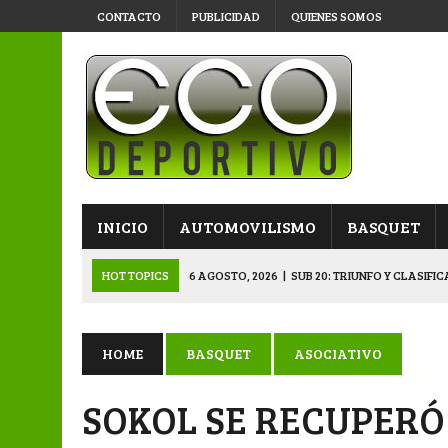
CONTACTO
PUBLICIDAD
QUIENES SOMOS
INICIO
AUTOMOVILISMO
BASQUET
HOT TOPICS
6 AGOSTO, 2026
|
SUB 20: TRIUNFO Y CLASIFI
6 AGOSTO, 2026
|
PRIMERA B: SPORTIVO SE METIÓ EN SEMIFI
6 AGOSTO, 2026
|
APERTURA: BELGRANO DERROTÓ A NAPENAY 
HOME
BASQUET
ASOCIATIVO
5 AGOSTO, 2026
|
NAPENAY-BELGRANO Y SPORTIVO-MONTENEGR
SOKOL SE RECUPERÓ
6 AGOSTO, 2026
|
APERTURA: ARSENAL, EN DOBLE JORNADA