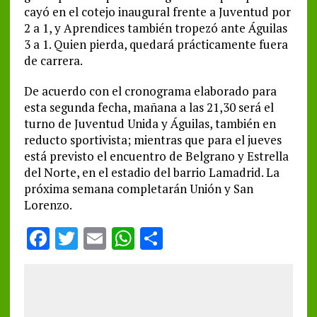
cayó en el cotejo inaugural frente a Juventud por
2 a 1, y Aprendices también tropezó ante Águilas
3 a 1. Quien pierda, quedará prácticamente fuera
de carrera.
De acuerdo con el cronograma elaborado para
esta segunda fecha, mañana a las 21,30 será el
turno de Juventud Unida y Águilas, también en
reducto sportivista; mientras que para el jueves
está previsto el encuentro de Belgrano y Estrella
del Norte, en el estadio del barrio Lamadrid. La
próxima semana completarán Unión y San
Lorenzo.
F
T
E
W
S
a
w
m
h
h
ce
it
ai
at
a
b
te
l
s
re