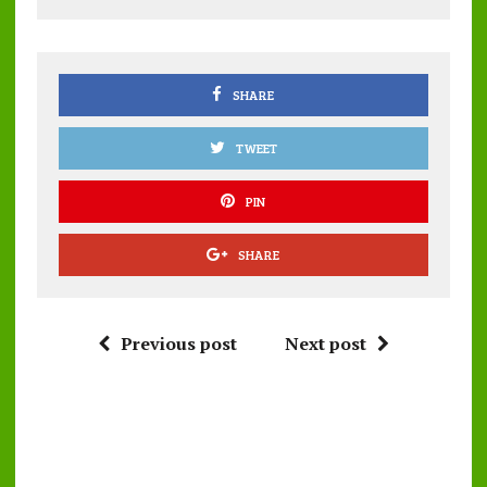
o
r
A
o
p
k
p
SHARE
TWEET
PIN
SHARE
Previous post
Next post