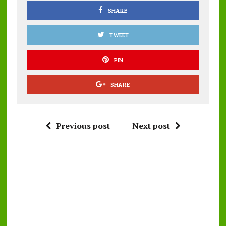
k
p
SHARE
TWEET
PIN
SHARE
Previous post
Next post