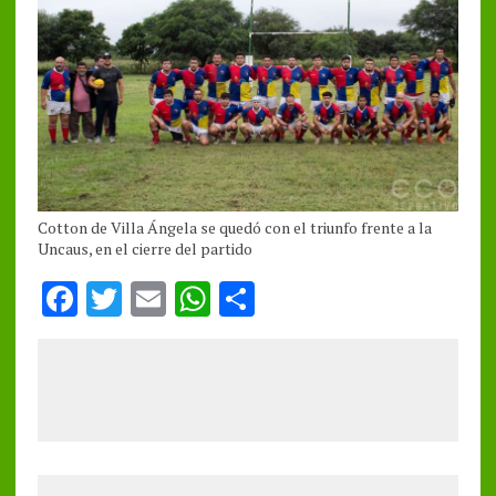
Cotton de Villa Ángela se quedó con el triunfo frente a la
Uncaus, en el cierre del partido
F
T
E
W
S
a
w
m
h
h
ce
it
ai
at
a
b
te
l
s
re
o
r
A
o
p