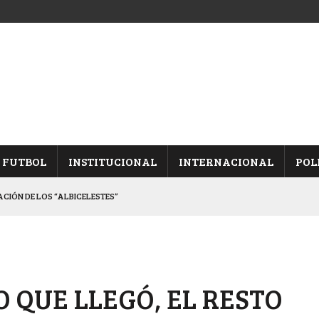
FUTBOL
INSTITUCIONAL
INTERNACIONAL
POL
CACIÓN DE LOS “ALBICELESTES”
NALES TRAS GANARLE A “LA MONTE”
Y ES SEMIFINALISTA
INA, POR EL PASE A “SEMIS”
O QUE LLEGÓ, EL RESTO
 CON CACU Y CANALLAS