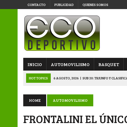
CONTACTO
PUBLICIDAD
QUIENES SOMOS
INICIO
AUTOMOVILISMO
BASQUET
HOT TOPICS
6 AGOSTO, 2026
|
SUB 20: TRIUNFO Y CLASIFI
6 AGOSTO, 2026
|
PRIMERA B: SPORTIVO SE METIÓ EN SEMIFI
6 AGOSTO, 2026
|
APERTURA: BELGRANO DERROTÓ A NAPENAY 
HOME
AUTOMOVILISMO
5 AGOSTO, 2026
|
NAPENAY-BELGRANO Y SPORTIVO-MONTENEGR
FRONTALINI EL ÚNIC
6 AGOSTO, 2026
|
APERTURA: ARSENAL, EN DOBLE JORNADA