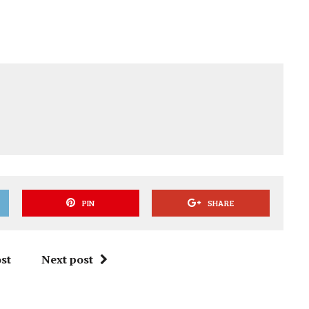
PIN
SHARE
st
Next post