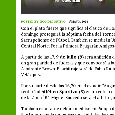
POSTED BY:
ECO DEPORTIVO
5 MAYO, 2024
Con el plato fuerte que significa el clásico de L
domingo proseguirá la séptima fecha del Tor
Saenzpeñense de Fútbol. También se medirán U
Central Norte. Por la Primera B jugarán Amigos-
A partir de las 17,
9 de Julio (9)
será anfitrión 
en gran paridad de fuerzas y que convocará a 
Almirante Brown. El arbitraje será de Fabio Ra
Velázquez.
Por su parte desde las 16,30 en el estadio “Augus
recibirá al
Atlético Sportivo (3)
en un cotejo qu
de la Zona “B”. Miguel Saucedo será el árbitro,
También esta tarde debían medirse en Pampa de
Norte, aunque la dirigencia de la entidad bermej