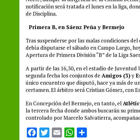
notificación será tratada el lunes en la liga, don
de Disciplina.
Primera B, en Sáenz Peña y Bermejo
Tras suspenderse por las malas condiciones de
debía disputarse el sábado en Campo Largo, ho
Apertura de Primera División “B” de la Liga Sa
A partir de las 16,30, en el estadio de Juventu
segunda fecha los conjuntos de
Amigos (3)
y
E
único encuentro que disputó, hace ya más de un 
certamen. El árbitro será Cristian Gómez, con E
En Concepción del Bermejo, en tanto, el
Atléti
la tercera fecha donde ambos buscarán su primer
controlado por Marcelo Salvatierra, acompañad
F
T
E
W
S