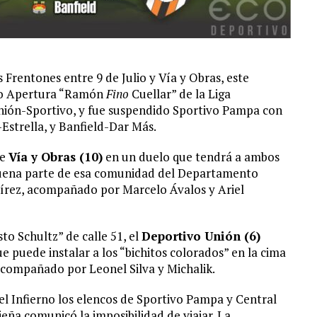
os Frentones entre 9 de Julio y Vía y Obras, este
neo Apertura “Ramón
Fino
Cuellar” de la Liga
nión-Sportivo, y fue suspendido Sportivo Pampa con
Estrella, y Banfield-Dar Más.
de
Vía y Obras (10)
en un duelo que tendrá a ambos
buena parte de esa comunidad del Departamento
mírez, acompañado por Marcelo Ávalos y Ariel
to Schultz” de calle 51, el
Deportivo Unión (6)
e puede instalar a los “bichitos colorados” en la cima
 acompañado por Leonel Silva y Michalik.
l Infierno los elencos de Sportivo Pampa y Central
eña comunicó la imposibilidad de viajar. La