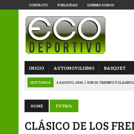
CONTACTO
PUBLICIDAD
QUIENES SOMOS
INICIO
AUTOMOVILISMO
BASQUET
HOT TOPICS
6 AGOSTO, 2026
|
SUB 20: TRIUNFO Y CLASIFI
6 AGOSTO, 2026
|
PRIMERA B: SPORTIVO SE METIÓ EN SEMIFI
6 AGOSTO, 2026
|
APERTURA: BELGRANO DERROTÓ A NAPENAY 
HOME
FUTBOL
5 AGOSTO, 2026
|
NAPENAY-BELGRANO Y SPORTIVO-MONTENEGR
CLÁSICO DE LOS FR
6 AGOSTO, 2026
|
APERTURA: ARSENAL, EN DOBLE JORNADA