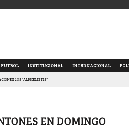
FUTBOL
INSTITUCIONAL
INTERNACIONAL
POL
CACIÓN DE LOS “ALBICELESTES”
NALES TRAS GANARLE A “LA MONTE”
Y ES SEMIFINALISTA
INA, POR EL PASE A “SEMIS”
ENTONES EN DOMINGO
 CON CACU Y CANALLAS