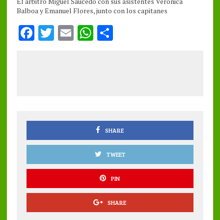
El árbitro Miguel Saucedo con sus asistentes Verónica
Balboa y Emanuel Flores, junto con los capitanes
F
T
E
W
S
a
w
m
h
h
ce
it
ai
at
a
b
te
l
s
re
o
r
A
o
p
k
p
SHARE
TWEET
PIN
SHARE