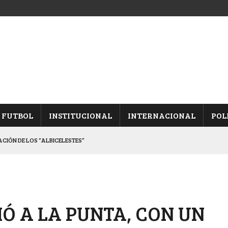
FUTBOL
INSTITUCIONAL
INTERNACIONAL
POL
CACIÓN DE LOS “ALBICELESTES”
NALES TRAS GANARLE A “LA MONTE”
Y ES SEMIFINALISTA
INA, POR EL PASE A “SEMIS”
IÓ A LA PUNTA, CON UN
 CON CACU Y CANALLAS