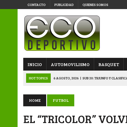
CONTACTO
PUBLICIDAD
QUIENES SOMOS
INICIO
AUTOMOVILISMO
BASQUET
HOT TOPICS
6 AGOSTO, 2026
|
SUB 20: TRIUNFO Y CLASIFI
6 AGOSTO, 2026
|
PRIMERA B: SPORTIVO SE METIÓ EN SEMIFI
6 AGOSTO, 2026
|
APERTURA: BELGRANO DERROTÓ A NAPENAY 
HOME
FUTBOL
5 AGOSTO, 2026
|
NAPENAY-BELGRANO Y SPORTIVO-MONTENEGR
EL “TRICOLOR” VOLV
6 AGOSTO, 2026
|
APERTURA: ARSENAL, EN DOBLE JORNADA