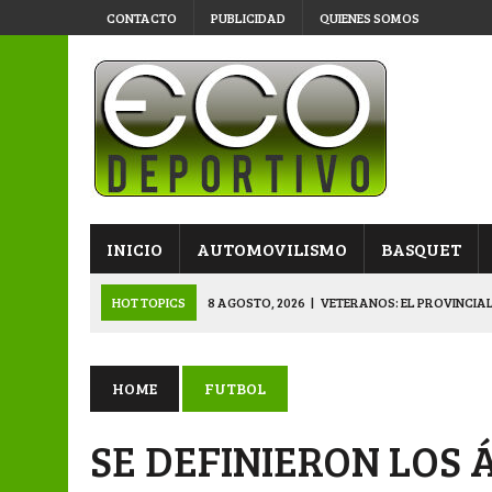
CONTACTO
PUBLICIDAD
QUIENES SOMOS
INICIO
AUTOMOVILISMO
BASQUET
HOT TOPICS
8 AGOSTO, 2026
|
VETERANOS: EL PROVINCIAL
8 AGOSTO, 2026
|
APERTURA “B”: LA PRIMERA SEMIFINAL QU
8 AGOSTO, 2026
|
PRIMERA B: EL “GALLITO” Y EL “DECANO”, 
HOME
FUTBOL
7 AGOSTO, 2026
|
VETERANOS: SE JUEGA EL PROVINCIAL EN 
SE DEFINIERON LOS 
9 AGOSTO, 2026
|
APERTURA: DOMINGO DE SEMIFINALES PAR