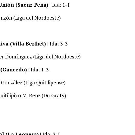
Unión (Sáenz Peña)
| Ida: 1-1
zón (Liga del Nordoeste)
iva (Villa Berthet)
| Ida: 3-3
r Domínguez (Liga del Nordoeste)
 (Gancedo)
| Ida: 1-3
González (Liga Quitilipense)
uitilipi) o M. Renz (Du Graty)
pal (La Leonesa)
| Ida: 2-0