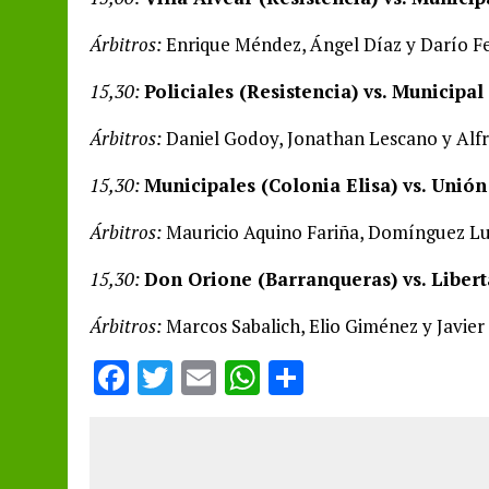
Árbitros:
Enrique Méndez, Ángel Díaz y Darío Fe
15,30:
Policiales (Resistencia) vs. Municipal
Árbitros:
Daniel Godoy, Jonathan Lescano y Alfr
15,30:
Municipales (Colonia Elisa) vs. Unió
Árbitros:
Mauricio Aquino Fariña, Domínguez Lu
15,30:
Don Orione (Barranqueras) vs. Libert
Árbitros:
Marcos Sabalich, Elio Giménez y Javier
F
T
E
W
S
a
w
m
h
h
ce
it
ai
at
a
b
te
l
s
re