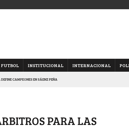
FUTBOL
INSTITUCIONAL
INTERNACIONAL
POL
 DEFINE CAMPEONES EN SÁENZ PEÑA
EDÓ EQUILIBRADA
DUELO SEMIFINAL EN PAMPA
EL “COMPLEJO MALVINAS ARGENTINAS”
ÁRBITROS PARA LAS
A TODOS LOS GUSTOS