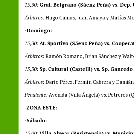
15,30:
Gral. Belgrano (Sáenz Peña) vs.
Dep. 
Árbitros:
Hugo Camus, Juan Amaya y Matías Mon
-Domingo:
15,30:
At. Sportivo (Sáenz Peña) vs. Cooperat
Árbitros:
Ramón Romano, Brian Sánchez y Walte
15,30:
Sp. Cultural (Castelli) vs.
Sp.
Gancedo
Árbitros:
Darío Pérez, Fermín Cabrera y Damián 
Pendiente:
Avenida (Villa Ángela) vs. Potreros (Q
-ZONA ESTE:
-Sábado:
15,00:
Villa Alvear (Resistencia) vs. Munici