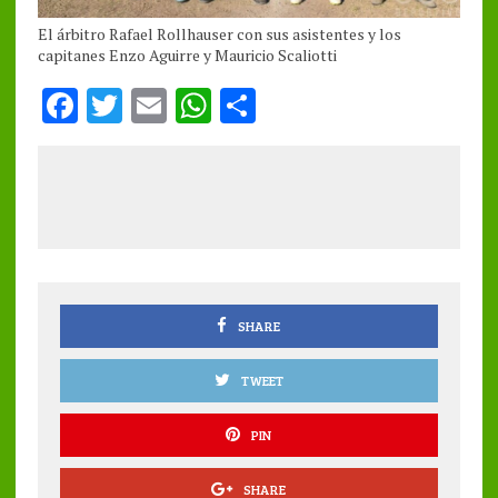
El árbitro Rafael Rollhauser con sus asistentes y los
capitanes Enzo Aguirre y Mauricio Scaliotti
F
T
E
W
S
a
w
m
h
h
ce
it
ai
at
a
b
te
l
s
re
o
r
A
o
p
k
p
SHARE
TWEET
PIN
SHARE