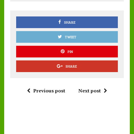
o
r
A
o
p
k
p
SHARE
TWEET
PIN
SHARE
Previous post
Next post