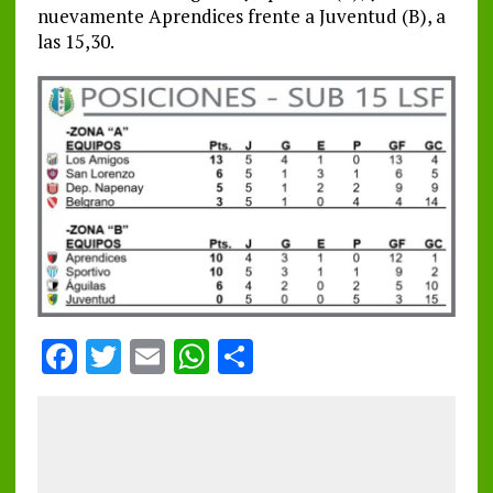
nuevamente Aprendices frente a Juventud (B), a
las 15,30.
F
T
E
W
S
a
w
m
h
h
ce
it
ai
at
a
b
te
l
s
re