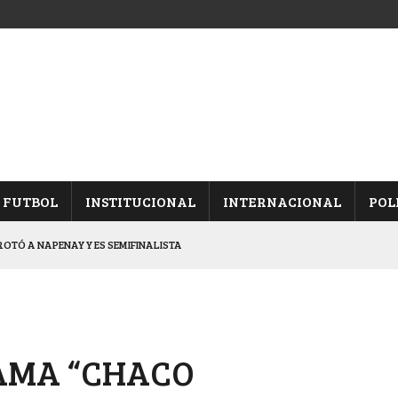
FUTBOL
INSTITUCIONAL
INTERNACIONAL
POL
OTÓ A NAPENAY Y ES SEMIFINALISTA
INA, POR EL PASE A “SEMIS”
CHAQUEÑO AL “CHOLO” OCHEROV
IESTA PROVINCIAL
RAMA “CHACO
NALES TRAS GANARLE A “LA MONTE”