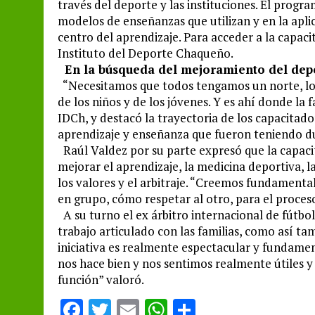
través del deporte y las instituciones. El progr
modelos de enseñanzas que utilizan y en la aplic
centro del aprendizaje. Para acceder a la capaci
Instituto del Deporte Chaqueño.
En la búsqueda del mejoramiento del depo
“Necesitamos que todos tengamos un norte, lo 
de los niños y de los jóvenes. Y es ahí donde la 
IDCh, y destacó la trayectoria de los capacitad
aprendizaje y enseñanza que fueron teniendo du
Raúl Valdez por su parte expresó que la capac
mejorar el aprendizaje, la medicina deportiva, l
los valores y el arbitraje. “Creemos fundamenta
en grupo, cómo respetar al otro, para el proces
A su turno el ex árbitro internacional de fútbol
trabajo articulado con las familias, como así tam
iniciativa es realmente espectacular y fundam
nos hace bien y nos sentimos realmente útiles y
función” valoró.
F
T
E
W
S