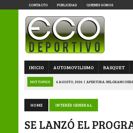
CONTACTO
PUBLICIDAD
QUIENES SOMOS
INICIO
AUTOMOVILISMO
BASQUET
HOT TOPICS
6 AGOSTO, 2026
|
APERTURA: BELGRANO DERR
5 AGOSTO, 2026
|
NAPENAY-BELGRANO Y SPORTIVO-MONTENEGR
5 AGOSTO, 2026
|
EMOTIVO RECONOCIMIENTO DEL KARTING 
HOME
INTERÉS GENERAL
4 AGOSTO, 2026
|
VETERANOS SE PREPARAN PARA LA GRAN F
SE LANZÓ EL PROG
6 AGOSTO, 2026
|
PRIMERA B: SPORTIVO SE METIÓ EN SEMIFI