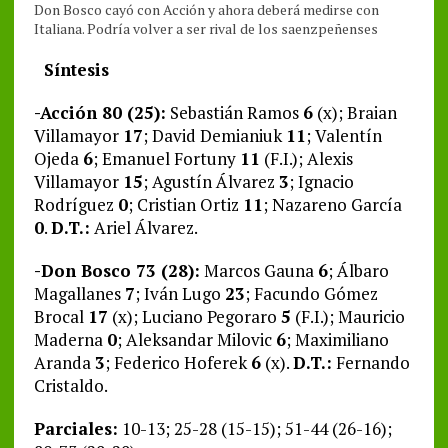
Don Bosco cayó con Acción y ahora deberá medirse con
Italiana. Podría volver a ser rival de los saenzpeñenses
Síntesis
-Acción 80 (25):
Sebastián Ramos
6
(x); Braian
Villamayor
17
; David Demianiuk
11
; Valentín
Ojeda
6
; Emanuel Fortuny
11
(F.I.); Alexis
Villamayor
15
; Agustín Álvarez
3
; Ignacio
Rodríguez
0
; Cristian Ortiz
11
; Nazareno García
0
.
D.T.:
Ariel Álvarez.
-Don Bosco 73 (28):
Marcos Gauna
6
; Álbaro
Magallanes
7
; Iván Lugo
23
; Facundo Gómez
Brocal
17
(x); Luciano Pegoraro
5
(F.I.); Mauricio
Maderna
0
; Aleksandar Milovic
6
; Maximiliano
Aranda
3
; Federico Hoferek
6
(x).
D.T.:
Fernando
Cristaldo.
Parciales:
10-13; 25-28 (15-15); 51-44 (26-16);