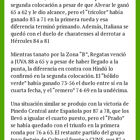
segunda colocación a pesar de que Alvear le ganó
65 a 62 y le dio alcance, pero el “tricolor” había
ganado 83 a 71 en la primera rueda y esa
diferencia terminó primando. Además, Italiana se
quedó con el duelo de charatenses al derrotar a
Hércules 84 a 81
Mientras tanato por la Zona “B”, Regatas venció
a JUVA 88 a 65 y a pesar de haber llegado a la
punta, la diferencia en contra con Hindú lo
confirmó en la segunda colocación. El “bólido
verde” había ganado 73-56 el duelo entre sí en la
cuarta fecha, y el “remero” 74-69 en la undécima.
Una situación similar se produjo con la victoria de
Pinedo Central ante Española por 87 a 78, que los
llevó a igualar el cuarto puesto, pero el “Prado”
se había quedado con el triunfo en la primera
ronda por 76 a 63. El restante partido del grupo
tuvo festejo de Cultural frente a CUNE, por 87 a