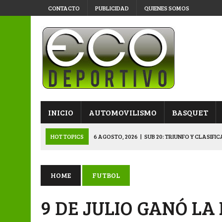
CONTACTO
PUBLICIDAD
QUIENES SOMOS
INICIO
AUTOMOVILISMO
BASQUET
HOT TOPICS
6 AGOSTO, 2026
|
SUB 20: TRIUNFO Y CLASIFI
6 AGOSTO, 2026
|
PRIMERA B: SPORTIVO SE METIÓ EN SEMIFI
6 AGOSTO, 2026
|
APERTURA: BELGRANO DERROTÓ A NAPENAY 
HOME
FUTBOL
7 AGOSTO, 2026
|
APERTURA “B”: CACU Y CANALLAS AVANZ
9 DE JULIO GANÓ LA
6 AGOSTO, 2026
|
APERTURA: ARSENAL, EN DOBLE JORNADA