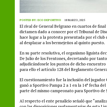
POSTED BY:
ECO DEPORTIVO
18 MARZO, 2025
El rival de General Belgrano en cuartos de final
dictamen dado a conocer por el Tribunal de Disc
hace lugar a la protesta presentada por el club
al desplazar a los bermejeños al quinto puesto.
En su parte resolutiva, el organismo liguista de
De Julio de los Frentones, decretando por tanto,
adjudicándosele los puntos de dicho encuentro
para ello el artículo 128 del Reglamento Genera
El cuestionamiento fue la inclusión del jugador 
ganó a Sportivo Pampa 2 a 1 en la 14ª fecha de
parte del mismo campeonato para Sportivo de 
Al respecto el ente penalicio señaló que “anali
con las disposiciones reglamentarias de esta Lig