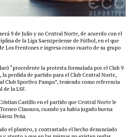
 será 9 de Julio y no Central Norte, de acuerdo con el
iplina de la Liga Saenzpeñense de Fútbol, en el que
 de Los Frentones e ingresa como cuarto de su grupo
claró “procedente la protesta formulada por el Club 9
 la perdida de partido para el Club Central Norte,
 al Club Sportivo Pampa”, teniendo como referencia
l de la LSF.
Cristian Castillo en el partido que Central Norte le
l Torneo Clausura, cuando ya había jugado buena
Sáenz Peña.
zado el planteo, y contrastado el hecho denunciado
a y atento a que en las mismas no existen reglas