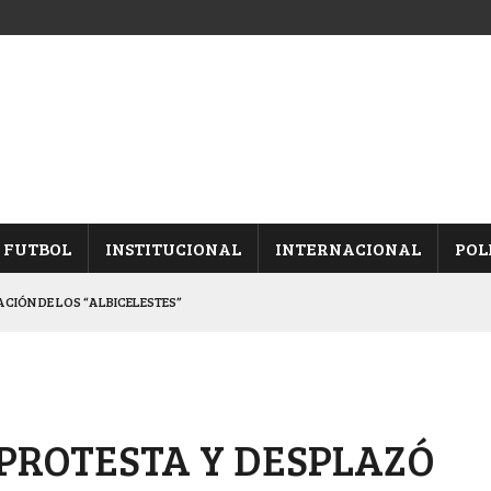
FUTBOL
INSTITUCIONAL
INTERNACIONAL
POL
CACIÓN DE LOS “ALBICELESTES”
NALES TRAS GANARLE A “LA MONTE”
Y ES SEMIFINALISTA
ARON FRENTE A ARSENAL
 PROTESTA Y DESPLAZÓ
 CON CACU Y CANALLAS