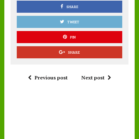
k
p
SHARE
TWEET
PIN
SHARE
Previous post
Next post