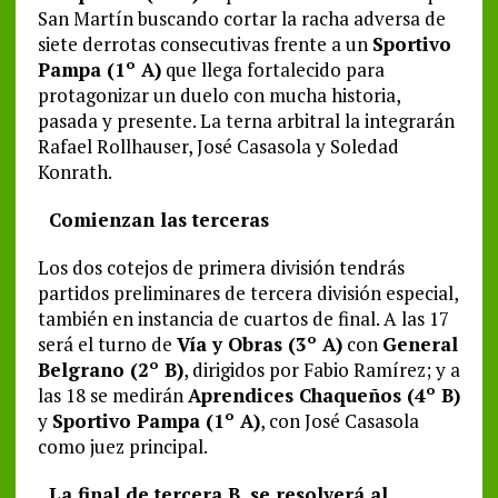
San Martín buscando cortar la racha adversa de
siete derrotas consecutivas frente a un
Sportivo
Pampa (1º A)
que llega fortalecido para
protagonizar un duelo con mucha historia,
pasada y presente. La terna arbitral la integrarán
Rafael Rollhauser, José Casasola y Soledad
Konrath.
Comienzan las terceras
Los dos cotejos de primera división tendrás
partidos preliminares de tercera división especial,
también en instancia de cuartos de final. A las 17
será el turno de
Vía y Obras (3º A)
con
General
Belgrano (2º B)
, dirigidos por Fabio Ramírez; y a
las 18 se medirán
Aprendices Chaqueños (4º B)
y
Sportivo Pampa (1º A)
, con José Casasola
como juez principal.
La final de tercera B, se resolverá al