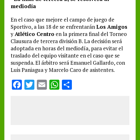
mediodía
En el caso que mejore el campo de juego de
Sportivo, a las 18 de se enfrentarán
Los Amigos
y
Atlético Centro
en la primera final del Torneo
Clausura de tercera división B. La decisión será
adoptada en horas del mediodía, para evitar el
traslado del equipo visitante en el caso que se
suspenda. El árbitro será Emanuel Gallardo, con
Luis Paniagua y Marcelo Caro de asistentes.
F
T
E
W
S
a
w
m
h
h
ce
it
ai
at
a
b
te
l
s
re
o
r
A
o
p