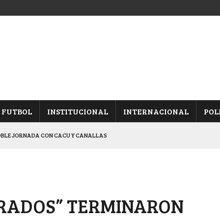
FUTBOL
INSTITUCIONAL
INTERNACIONAL
POL
OBLE JORNADA CON CACU Y CANALLAS
CACIÓN DE LOS “ALBICELESTES”
NALES TRAS GANARLE A “LA MONTE”
Y ES SEMIFINALISTA
ORADOS” TERMINARON
ARON FRENTE A ARSENAL