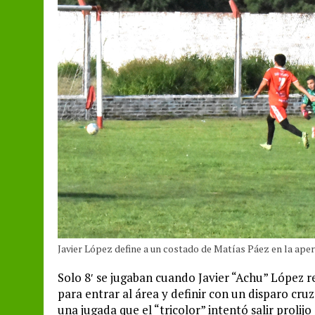
Javier López define a un costado de Matías Páez en la aper
Solo 8′ se jugaban cuando Javier “Achu” López re
para entrar al área y definir con un disparo cru
una jugada que el “tricolor” intentó salir prolijo