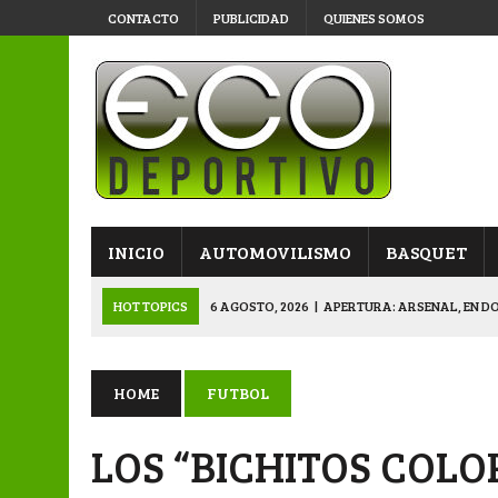
CONTACTO
PUBLICIDAD
QUIENES SOMOS
INICIO
AUTOMOVILISMO
BASQUET
HOT TOPICS
6 AGOSTO, 2026
|
APERTURA: ARSENAL, EN D
6 AGOSTO, 2026
|
SUB 20: TRIUNFO Y CLASIFI
6 AGOSTO, 2026
|
PRIMERA B: SPORTIVO SE METIÓ EN SEMIFI
HOME
FUTBOL
6 AGOSTO, 2026
|
APERTURA: BELGRANO DERROTÓ A NAPENAY 
LOS “BICHITOS COL
7 AGOSTO, 2026
|
APERTURA “B”: CACU Y CANALLAS AVANZ