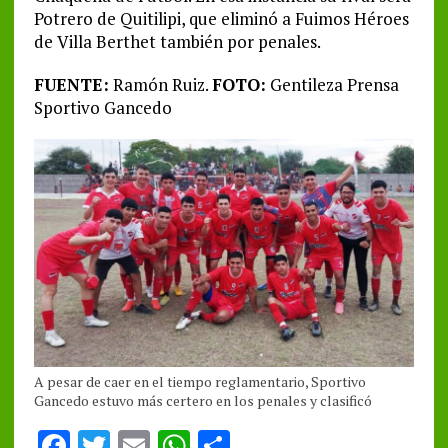
Potrero de Quitilipi, que eliminó a Fuimos Héroes
de Villa Berthet también por penales.
FUENTE:
Ramón Ruiz.
FOTO:
Gentileza Prensa
Sportivo Gancedo
A pesar de caer en el tiempo reglamentario, Sportivo
Gancedo estuvo más certero en los penales y clasificó
F
T
E
W
S