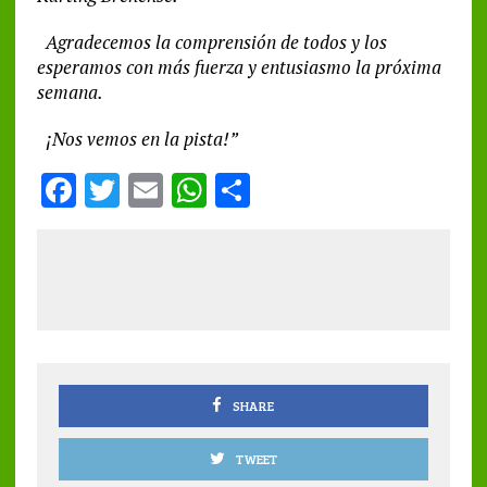
Agradecemos la comprensión de todos y los
esperamos con más fuerza y entusiasmo la próxima
semana.
¡Nos vemos en la pista!”
F
T
E
W
S
a
w
m
h
h
ce
it
ai
at
a
b
te
l
s
re
o
r
A
o
p
k
p
SHARE
TWEET