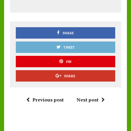
b
te
l
s
re
o
r
A
o
p
k
p
SHARE
TWEET
PIN
SHARE
Previous post
Next post