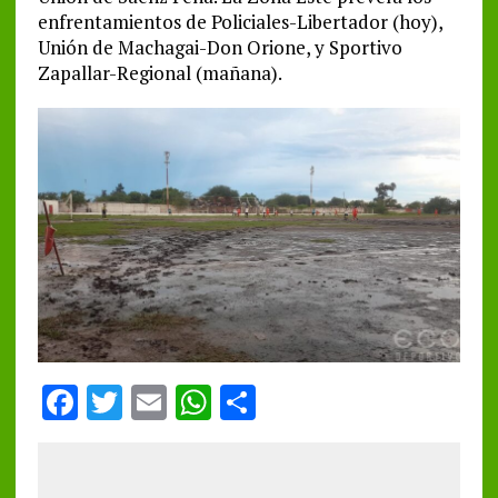
enfrentamientos de Policiales-Libertador (hoy),
Unión de Machagai-Don Orione, y Sportivo
Zapallar-Regional (mañana).
F
T
E
W
S
a
w
m
h
h
ce
it
ai
at
a