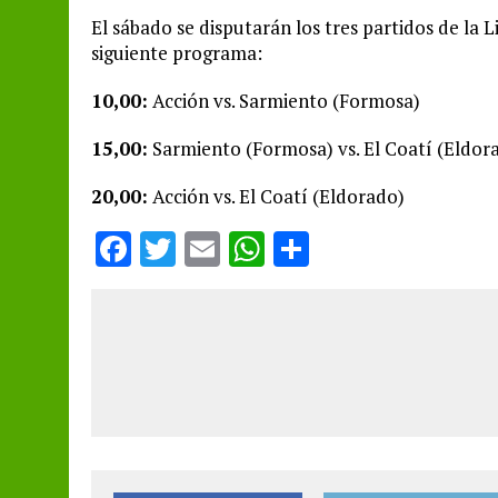
El sábado se disputarán los tres partidos de la 
siguiente programa:
10,00:
Acción vs. Sarmiento (Formosa)
15,00:
Sarmiento (Formosa) vs. El Coatí (Eldor
20,00:
Acción vs. El Coatí (Eldorado)
F
T
E
W
S
a
w
m
h
h
ce
it
ai
at
a
b
te
l
s
re
o
r
A
o
p
k
p