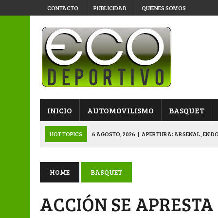
CONTACTO
PUBLICIDAD
QUIENES SOMOS
INICIO
AUTOMOVILISMO
BASQUET
HOT TOPICS
6 AGOSTO, 2026
|
APERTURA: ARSENAL, EN D
6 AGOSTO, 2026
|
SUB 20: TRIUNFO Y CLASIFICACIÓN DE LOS “
6 AGOSTO, 2026
|
PRIMERA B: SPORTIVO SE METIÓ EN SEMIFI
HOME
BASQUET
6 AGOSTO, 2026
|
APERTURA: BELGRANO DERROTÓ A NAPENAY 
ACCIÓN SE APRESTA 
7 AGOSTO, 2026
|
APERTURA “B”: CACU Y CANALLAS AVANZ