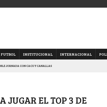
FUTBOL
INSTITUCIONAL
INTERNACIONAL
POL
OBLE JORNADA CON CACU Y CANALLAS
ALBICELESTES”
NALES TRAS GANARLE A “LA MONTE”
Y ES SEMIFINALISTA
A JUGAR EL TOP 3 DE
ARON FRENTE A ARSENAL