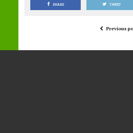
SHARE
TWEET
Previous po