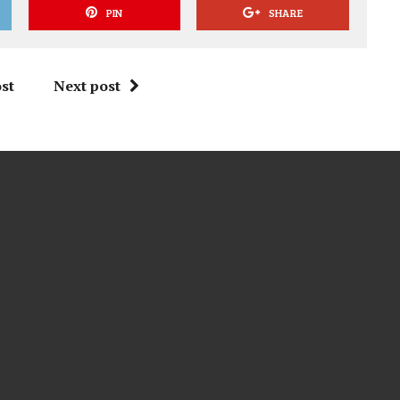
PIN
SHARE
st
Next post