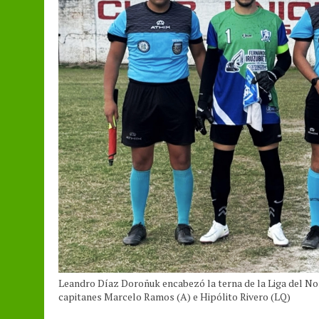
Leandro Díaz Doroñuk encabezó la terna de la Liga del Nor
capitanes Marcelo Ramos (A) e Hipólito Rivero (LQ)