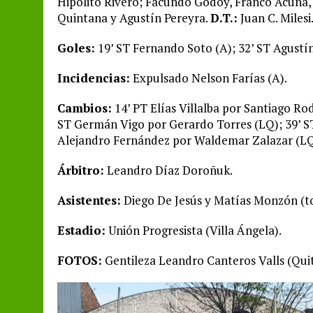
Hipólito Rivero; Facundo Godoy, Franco Acuña,
Quintana y Agustín Pereyra.
D.T.:
Juan C. Milesi
Goles:
19’ ST Fernando Soto (A); 32’ ST Agustín 
Incidencias:
Expulsado Nelson Farías (A).
Cambios:
14’ PT Elías Villalba por Santiago Rod
ST Germán Vigo por Gerardo Torres (LQ); 39’ S
Alejandro Fernández por Waldemar Zalazar (LQ
Árbitro:
Leandro Díaz Doroñuk.
Asistentes:
Diego De Jesús y Matías Monzón (to
Estadio:
Unión Progresista (Villa Ángela).
FOTOS:
Gentileza Leandro Canteros Valls (Quiti