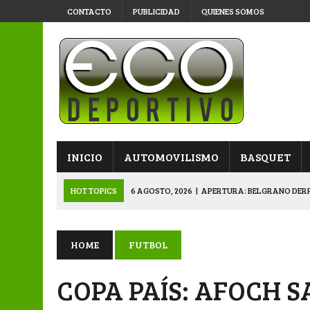
CONTACTO
PUBLICIDAD
QUIENES SOMOS
INICIO
AUTOMOVILISMO
BASQUET
HOT TOPICS
5 AGOSTO, 2026
|
NAPENAY-BELGRANO Y SPORT
5 AGOSTO, 2026
|
EMOTIVO RECONOCIMIENTO DEL KARTING 
4 AGOSTO, 2026
|
VETERANOS SE PREPARAN PARA LA GRAN F
HOME
FUTBOL
6 AGOSTO, 2026
|
PRIMERA B: SPORTIVO SE METIÓ EN SEMIFI
COPA PAÍS: AFOCH S
6 AGOSTO, 2026
|
APERTURA: BELGRANO DERROTÓ A NAPENAY 