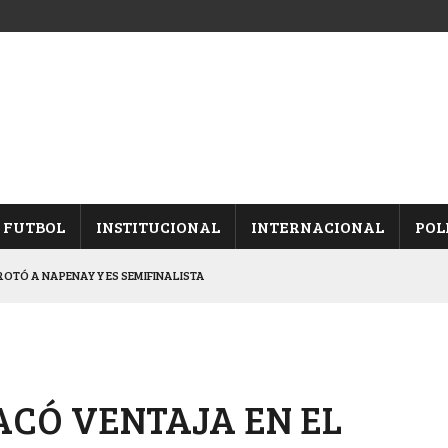
FUTBOL
INSTITUCIONAL
INTERNACIONAL
POL
IVO-MONTENEGRINA, POR EL PASE A “SEMIS”
CHAQUEÑO AL “CHOLO” OCHEROV
IESTA PROVINCIAL
NALES TRAS GANARLE A “LA MONTE”
ACÓ VENTAJA EN EL
Y ES SEMIFINALISTA