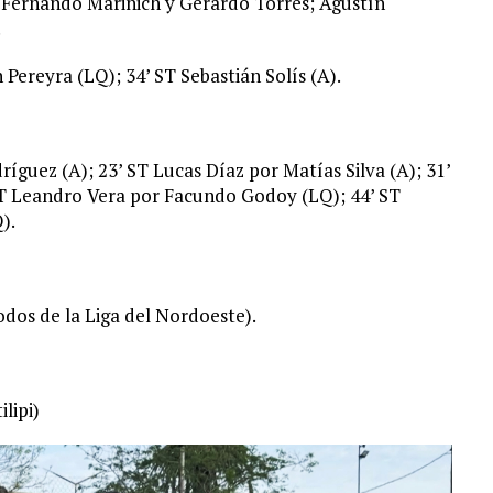
 Fernando Marinich y Gerardo Torres; Agustín
.
Pereyra (LQ); 34’ ST Sebastián Solís (A).
ríguez (A); 23’ ST Lucas Díaz por Matías Silva (A); 31’
T Leandro Vera por Facundo Godoy (LQ); 44’ ST
).
dos de la Liga del Nordoeste).
lipi)