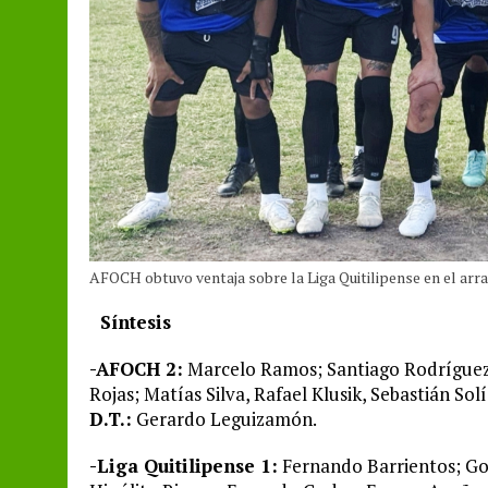
AFOCH obtuvo ventaja sobre la Liga Quitilipense en el arr
Síntesis
-AFOCH 2:
Marcelo Ramos; Santiago Rodríguez, 
Rojas; Matías Silva, Rafael Klusik, Sebastián So
D.T.:
Gerardo Leguizamón.
-Liga Quitilipense 1:
Fernando Barrientos; Go