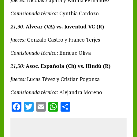
Jueces:
Nicolás Zapata y Fátima Fernández
Comisionada técnica:
Cynthia Cardozo
21,30:
Alvear (VA) vs. Juventud VC (R)
Jueces:
Gonzalo Castro y Franco Terjes
Comisionado técnico:
Enrique Oliva
21,30:
Asoc. Española (Ch) vs. Hindú (R)
Jueces:
Lucas Tévez y Cristian Pogonza
Comisionada técnica:
Alejandra Moreno
F
T
E
W
S
a
w
m
h
h
ce
it
ai
at
a
b
te
l
s
re