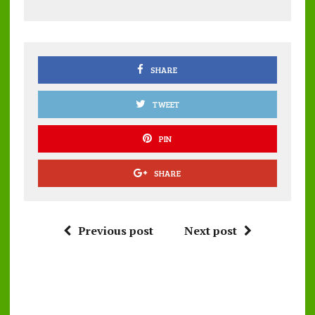
o
r
A
o
p
k
p
SHARE
TWEET
PIN
SHARE
Previous post
Next post