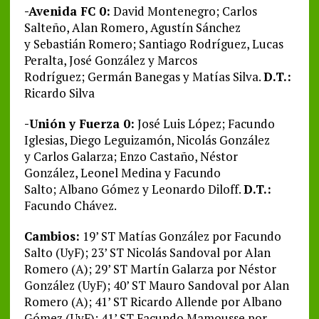
-Avenida FC 0:
David Montenegro; Carlos
Salteño, Alan Romero, Agustín Sánchez
y Sebastián Romero; Santiago Rodríguez, Lucas
Peralta, José González y Marcos
Rodríguez; Germán Banegas y Matías Silva.
D.T.:
Ricardo Silva
-Unión y Fuerza 0:
José Luis López; Facundo
Iglesias, Diego Leguizamón, Nicolás González
y Carlos Galarza; Enzo Castaño, Néstor
González, Leonel Medina y Facundo
Salto; Albano Gómez y Leonardo Diloff.
D.T.:
Facundo Chávez.
Cambios:
19’ ST Matías González por Facundo
Salto (UyF); 23’ ST Nicolás Sandoval por Alan
Romero (A); 29’ ST Martín Galarza por Néstor
González (UyF); 40’ ST Mauro Sandoval por Alan
Romero (A); 41’ ST Ricardo Allende por Albano
Gómez (UyF); 41’ ST Facundo Mamousse por