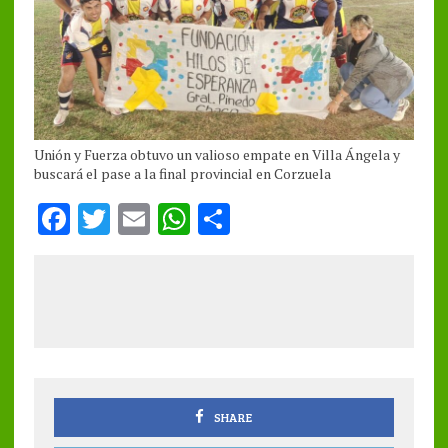
Unión y Fuerza obtuvo un valioso empate en Villa Ángela y
buscará el pase a la final provincial en Corzuela
F
T
E
W
S
a
w
m
h
h
ce
it
ai
at
a
b
te
l
s
re
o
r
A
o
p
k
p
SHARE