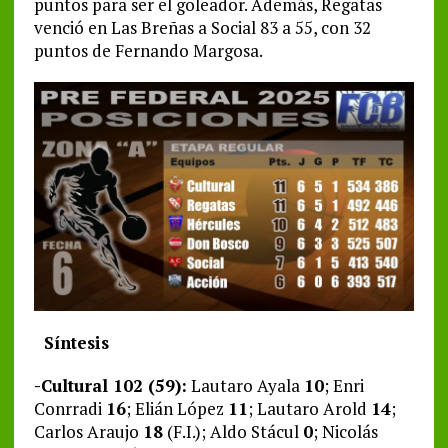
puntos para ser el goleador. Además, Regatas
venció en Las Breñas a Social 83 a 55, con 32
puntos de Fernando Margosa.
Síntesis
-Cultural 102 (59):
Lautaro Ayala
10
; Enri
Conrradi
16
; Elián López
11
; Lautaro Arold
14
;
Carlos Araujo
18
(F.I.); Aldo Stácul
0
; Nicolás