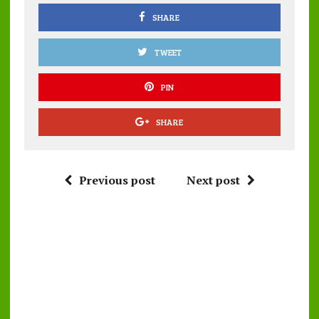
k
p
SHARE
TWEET
PIN
SHARE
Previous post
Next post