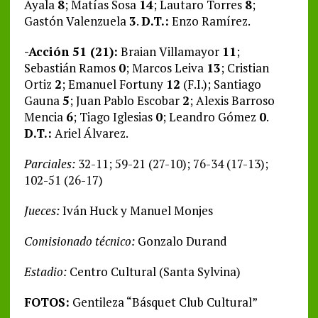
Ayala
8
; Matías Sosa
14
; Lautaro Torres
8
;
Gastón Valenzuela
3
.
D.T.:
Enzo Ramírez.
-Acción 51 (21):
Braian Villamayor
11
;
Sebastián Ramos
0
; Marcos Leiva
13
; Cristian
Ortiz
2
; Emanuel Fortuny
12
(F.I.); Santiago
Gauna
5
; Juan Pablo Escobar
2
; Alexis Barroso
Mencia
6
; Tiago Iglesias
0
; Leandro Gómez
0
.
D.T.:
Ariel Álvarez.
Parciales:
32-11; 59-21 (27-10); 76-34 (17-13);
102-51 (26-17)
Jueces:
Iván Huck y Manuel Monjes
Comisionado técnico:
Gonzalo Durand
Estadio:
Centro Cultural (Santa Sylvina)
FOTOS:
Gentileza “Básquet Club Cultural”