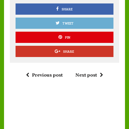
k
p
SHARE
TWEET
PIN
SHARE
Previous post
Next post