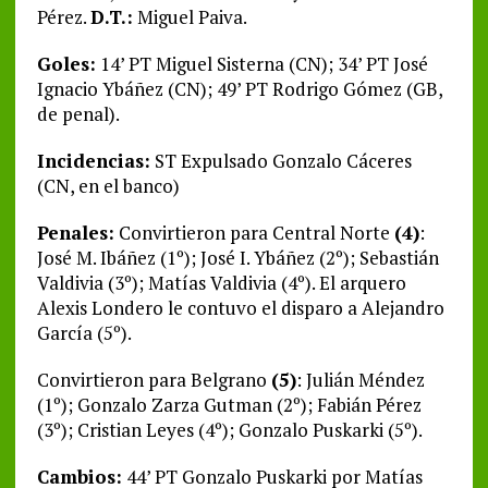
Pérez.
D.T.:
Miguel Paiva.
Goles:
14’ PT Miguel Sisterna (CN); 34’ PT José
Ignacio Ybáñez (CN); 49’ PT Rodrigo Gómez (GB,
de penal).
Incidencias:
ST Expulsado Gonzalo Cáceres
(CN, en el banco)
Penales:
Convirtieron para Central Norte
(4)
:
José M. Ibáñez (1º); José I. Ybáñez (2º); Sebastián
Valdivia (3º); Matías Valdivia (4º). El arquero
Alexis Londero le contuvo el disparo a Alejandro
García (5º).
Convirtieron para Belgrano
(5)
: Julián Méndez
(1º); Gonzalo Zarza Gutman (2º); Fabián Pérez
(3º); Cristian Leyes (4º); Gonzalo Puskarki (5º).
Cambios:
44’ PT Gonzalo Puskarki por Matías