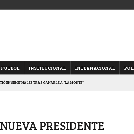
FUTBOL
INSTITUCIONAL
INTERNACIONAL
POL
ETIÓ EN SEMIFINALES TRAS GANARLE A “LA MONTE”
Y ES SEMIFINALISTA
INA, POR EL PASE A “SEMIS”
CHAQUEÑO AL “CHOLO” OCHEROV
A NUEVA PRESIDENTE
ALBICELESTES”