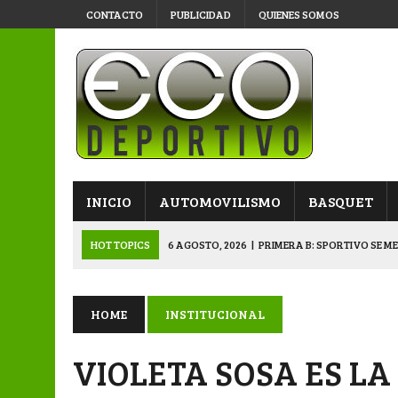
CONTACTO
PUBLICIDAD
QUIENES SOMOS
INICIO
AUTOMOVILISMO
BASQUET
HOT TOPICS
6 AGOSTO, 2026
|
PRIMERA B: SPORTIVO SE M
6 AGOSTO, 2026
|
APERTURA: BELGRANO DERROTÓ A NAPENAY 
5 AGOSTO, 2026
|
NAPENAY-BELGRANO Y SPORTIVO-MONTENEGR
HOME
INSTITUCIONAL
5 AGOSTO, 2026
|
EMOTIVO RECONOCIMIENTO DEL KARTING 
VIOLETA SOSA ES L
6 AGOSTO, 2026
|
SUB 20: TRIUNFO Y CLASIFICACIÓN DE LOS “