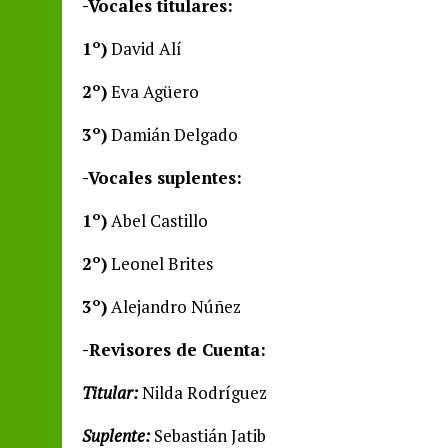
-Vocales titulares:
1º)
David Alí
2º)
Eva Agüero
3º)
Damián Delgado
-Vocales suplentes:
1º)
Abel Castillo
2º)
Leonel Brites
3º)
Alejandro Núñez
-Revisores de Cuenta:
Titular:
Nilda Rodríguez
Suplente:
Sebastián Jatib