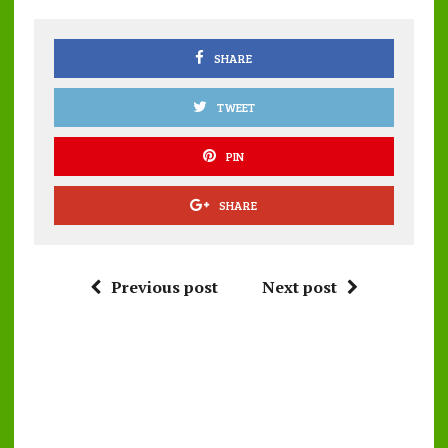
o
p
k
p
SHARE
TWEET
PIN
SHARE
Previous post
Next post