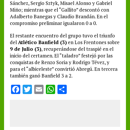
Sánchez, Sergio Sztyk, Misael Alonso y Gabriel
Miño; mientras que el “Gallito” descontó con
Adalberto Banegas y Claudio Brandán. En el
compromiso preliminar igualaron 0 a 0.
El restante encuentro del grupo tuvo el triunfo
del
Atlético Banfield (3)
en Los Frentones sobre
9 de Julio (3)
, recuperándose del traspié en el
inicio del certamen. El “taladro” festejó por las
conquistas de Renzo Soria y Rodrigo Tévez, y
para el “albiceleste” convirtió Abregú. En tercera
también ganó Banfield 3 a 2.
F
T
E
W
S
a
w
m
h
h
ce
it
ai
at
a
b
te
l
s
re
o
r
A