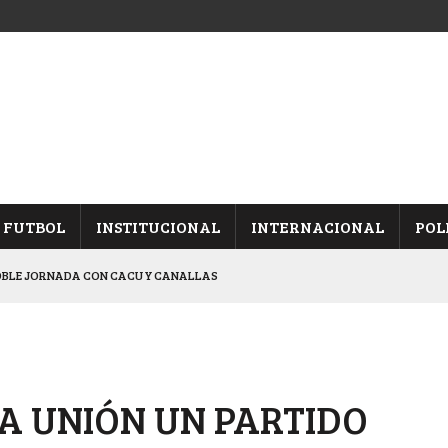
FUTBOL
INSTITUCIONAL
INTERNACIONAL
POL
OBLE JORNADA CON CACU Y CANALLAS
CACIÓN DE LOS “ALBICELESTES”
NALES TRAS GANARLE A “LA MONTE”
Y ES SEMIFINALISTA
ARON FRENTE A ARSENAL
A UNIÓN UN PARTIDO