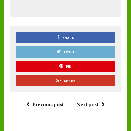
b
te
l
s
re
o
r
A
o
p
k
p
SHARE
TWEET
PIN
SHARE
Previous post
Next post