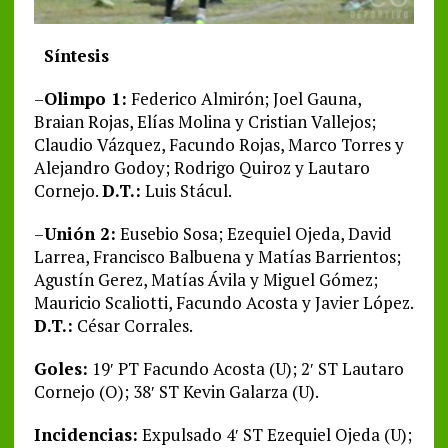
Síntesis
–
Olimpo 1:
Federico Almirón; Joel Gauna,
Braian Rojas, Elías Molina y Cristian Vallejos;
Claudio Vázquez, Facundo Rojas, Marco Torres y
Alejandro Godoy; Rodrigo Quiroz y Lautaro
Cornejo.
D.T.:
Luis Stácul.
–
Unión 2:
Eusebio Sosa; Ezequiel Ojeda, David
Larrea, Francisco Balbuena y Matías Barrientos;
Agustín Gerez, Matías Ávila y Miguel Gómez;
Mauricio Scaliotti, Facundo Acosta y Javier López.
D.T.:
César Corrales.
Goles:
19′ PT Facundo Acosta (U); 2′ ST Lautaro
Cornejo (O); 38′ ST Kevin Galarza (U).
Incidencias:
Expulsado 4′ ST Ezequiel Ojeda (U);