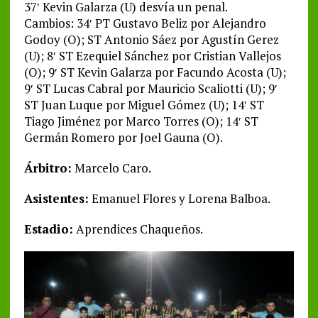
37′ Kevin Galarza (U) desvía un penal.
Cambios: 34′ PT Gustavo Beliz por Alejandro
Godoy (O); ST Antonio Sáez por Agustín Gerez
(U); 8′ ST Ezequiel Sánchez por Cristian Vallejos
(O); 9′ ST Kevin Galarza por Facundo Acosta (U);
9′ ST Lucas Cabral por Mauricio Scaliotti (U); 9′
ST Juan Luque por Miguel Gómez (U); 14′ ST
Tiago Jiménez por Marco Torres (O); 14′ ST
Germán Romero por Joel Gauna (O).
Árbitro:
Marcelo Caro.
Asistentes:
Emanuel Flores y Lorena Balboa.
Estadio:
Aprendices Chaqueños.