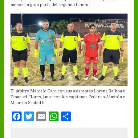
menos en gran parte del segundo tiempo
El árbitro Marcelo Caro con sus asistentes Lorena Balboa y
Emanuel Flores, junto con los capitanes Federico Almirón y
Mauricio Scaliotti
F
T
E
W
S
a
w
m
h
h
ce
it
ai
at
a