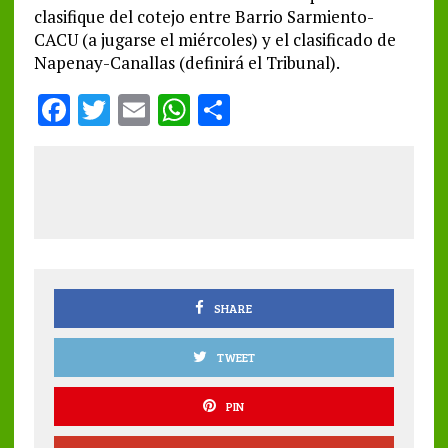
clasifique del cotejo entre Barrio Sarmiento-
CACU (a jugarse el miércoles) y el clasificado de
Napenay-Canallas (definirá el Tribunal).
F
T
E
W
S
a
w
m
h
h
ce
it
ai
at
a
b
te
l
s
re
o
r
A
o
p
k
p
SHARE
TWEET
PIN