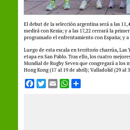
El debut de la selección argentina será a las 11,
medirá con Kenia; y a las 17,22 cerrará la prime
programado el enfrentamiento con España; y a la
Luego de esta escala en territorio charrúa, Las 
etapa en San Pablo. Tras ello, los cuatro mejores
Mundial de Rugby Seven que congregará a los me
Hong Kong (17 al 19 de abril); Valladolid (29 al 
F
T
E
W
S
a
w
m
h
h
ce
it
ai
at
a
b
te
l
s
re
o
r
A
o
p