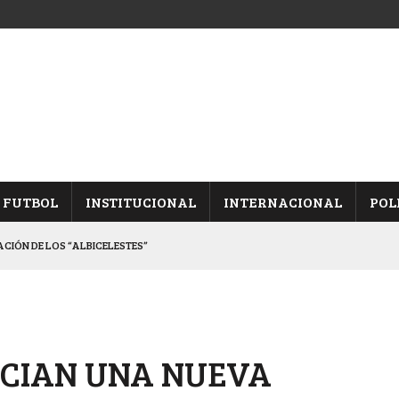
FUTBOL
INSTITUCIONAL
INTERNACIONAL
POL
CACIÓN DE LOS “ALBICELESTES”
NALES TRAS GANARLE A “LA MONTE”
Y ES SEMIFINALISTA
INA, POR EL PASE A “SEMIS”
ICIAN UNA NUEVA
 CON CACU Y CANALLAS