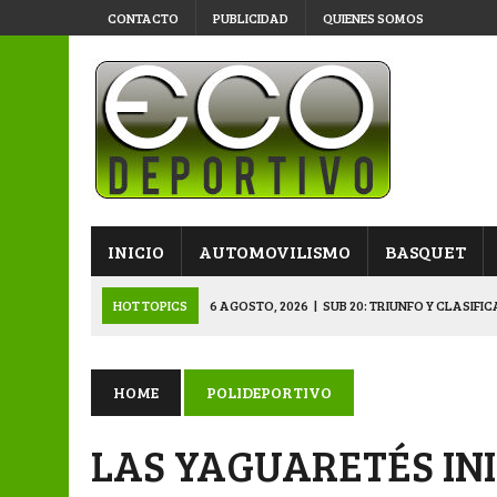
CONTACTO
PUBLICIDAD
QUIENES SOMOS
INICIO
AUTOMOVILISMO
BASQUET
HOT TOPICS
6 AGOSTO, 2026
|
SUB 20: TRIUNFO Y CLASIFI
6 AGOSTO, 2026
|
PRIMERA B: SPORTIVO SE METIÓ EN SEMIFI
6 AGOSTO, 2026
|
APERTURA: BELGRANO DERROTÓ A NAPENAY 
HOME
POLIDEPORTIVO
5 AGOSTO, 2026
|
NAPENAY-BELGRANO Y SPORTIVO-MONTENEGR
LAS YAGUARETÉS IN
6 AGOSTO, 2026
|
APERTURA: ARSENAL, EN DOBLE JORNADA