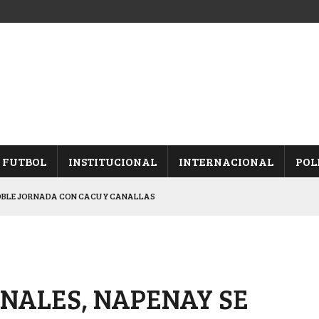
FUTBOL
INSTITUCIONAL
INTERNACIONAL
POL
OBLE JORNADA CON CACU Y CANALLAS
ALBICELESTES”
NALES TRAS GANARLE A “LA MONTE”
Y ES SEMIFINALISTA
ENALES, NAPENAY SE
ARON FRENTE A ARSENAL