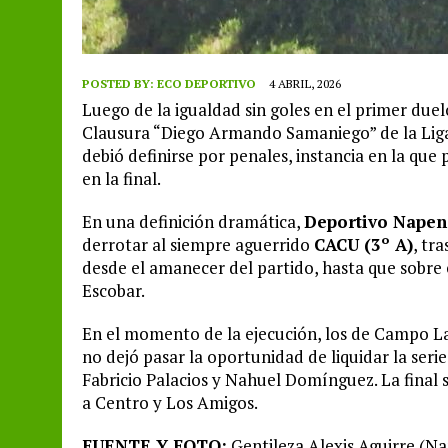
POSTED BY:
ECO DEPORTIVO
4 ABRIL, 2026
Luego de la igualdad sin goles en el primer due
Clausura “Diego Armando Samaniego” de la Liga
debió definirse por penales, instancia en la que
en la final.
En una definición dramática,
Deportivo Napena
derrotar al siempre aguerrido
CACU (3º A)
, tr
desde el amanecer del partido, hasta que sobre e
Escobar.
En el momento de la ejecución, los de Campo Lar
no dejó pasar la oportunidad de liquidar la ser
Fabricio Palacios y Nahuel Domínguez. La final
a Centro y Los Amigos.
FUENTE Y FOTO:
Gentileza Alexis Aguirre (N