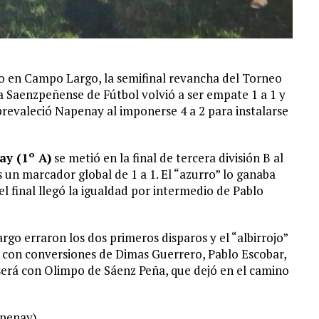
lo en Campo Largo, la semifinal revancha del Torneo
 Saenzpeñense de Fútbol volvió a ser empate 1 a 1 y
 prevaleció Napenay al imponerse 4 a 2 para instalarse
y (1º A)
se metió en la final de tercera división B al
as un marcador global de 1 a 1. El “azurro” lo ganaba
l final llegó la igualdad por intermedio de Pablo
go erraron los dos primeros disparos y el “albirrojo”
ie con conversiones de Dimas Guerrero, Pablo Escobar,
 será con Olimpo de Sáenz Peña, que dejó en el camino
apenay)