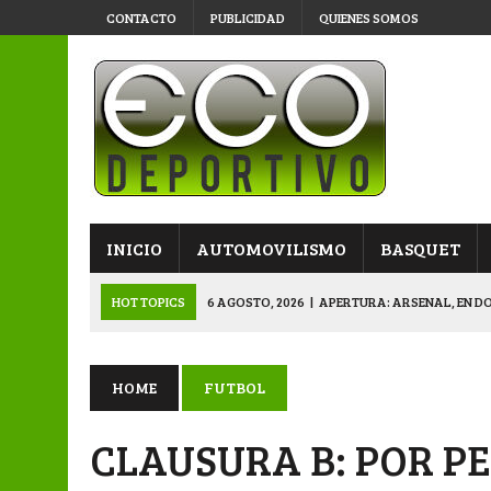
CONTACTO
PUBLICIDAD
QUIENES SOMOS
INICIO
AUTOMOVILISMO
BASQUET
HOT TOPICS
6 AGOSTO, 2026
|
APERTURA: ARSENAL, EN D
6 AGOSTO, 2026
|
SUB 20: TRIUNFO Y CLASIFICACIÓN DE LOS “
6 AGOSTO, 2026
|
PRIMERA B: SPORTIVO SE METIÓ EN SEMIFI
HOME
FUTBOL
6 AGOSTO, 2026
|
APERTURA: BELGRANO DERROTÓ A NAPENAY 
CLAUSURA B: POR P
7 AGOSTO, 2026
|
APERTURA “B”: CACU Y CANALLAS AVANZ