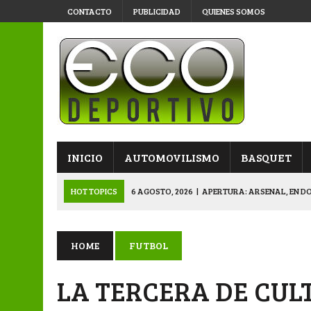
CONTACTO
PUBLICIDAD
QUIENES SOMOS
INICIO
AUTOMOVILISMO
BASQUET
HOT TOPICS
6 AGOSTO, 2026
|
SUB 20: TRIUNFO Y CLASIFI
6 AGOSTO, 2026
|
PRIMERA B: SPORTIVO SE METIÓ EN SEMIFI
6 AGOSTO, 2026
|
APERTURA: BELGRANO DERROTÓ A NAPENAY 
HOME
FUTBOL
7 AGOSTO, 2026
|
APERTURA “B”: CACU Y CANALLAS AVANZ
LA TERCERA DE CUL
6 AGOSTO, 2026
|
APERTURA: ARSENAL, EN DOBLE JORNADA