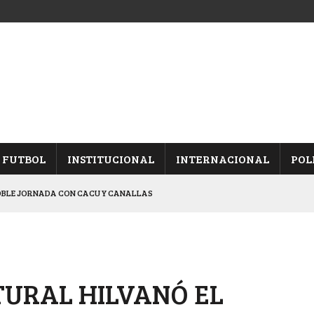
FUTBOL
INSTITUCIONAL
INTERNACIONAL
POL
CACIÓN DE LOS “ALBICELESTES”
NALES TRAS GANARLE A “LA MONTE”
Y ES SEMIFINALISTA
ARON FRENTE A ARSENAL
TURAL HILVANÓ EL
 CON CACU Y CANALLAS