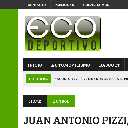
CONTACTO
PUBLICIDAD
QUIENES SOMOS
INICIO
AUTOMOVILISMO
BASQUET
HOT TOPICS
7 AGOSTO, 2026
|
VETERANOS: SE JUEGA EL P
7 AGOSTO, 2026
|
APERTURA “B”: CACU Y CANALLAS AVANZ
6 AGOSTO, 2026
|
APERTURA: ARSENAL, EN DOBLE JORNADA
HOME
FUTBOL
6 AGOSTO, 2026
|
SUB 20: TRIUNFO Y CLASIFICACIÓN DE LOS “
JUAN ANTONIO PIZZI
8 AGOSTO, 2026
|
PRIMERA B: EL “GALLITO” Y EL “DECANO”, 