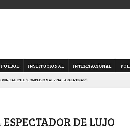
FUTBOL
INSTITUCIONAL
INTERNACIONAL
POL
ROVINCIAL EN EL “COMPLEJO MALVINAS ARGENTINAS”
ARON FRENTE A ARSENAL
 CON CACU Y CANALLAS
ALBICELESTES”
, ESPECTADOR DE LUJO
DUELO SEMIFINAL EN PAMPA