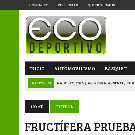
CONTACTO
PUBLICIDAD
QUIENES SOMOS
INICIO
AUTOMOVILISMO
BASQUET
HOT TOPICS
6 AGOSTO, 2026
|
APERTURA: ARSENAL, EN D
6 AGOSTO, 2026
|
SUB 20: TRIUNFO Y CLASIFICACIÓN DE LOS “
6 AGOSTO, 2026
|
PRIMERA B: SPORTIVO SE METIÓ EN SEMIFI
HOME
FUTBOL
6 AGOSTO, 2026
|
APERTURA: BELGRANO DERROTÓ A NAPENAY 
FRUCTÍFERA PRUEBA
7 AGOSTO, 2026
|
APERTURA “B”: CACU Y CANALLAS AVANZ