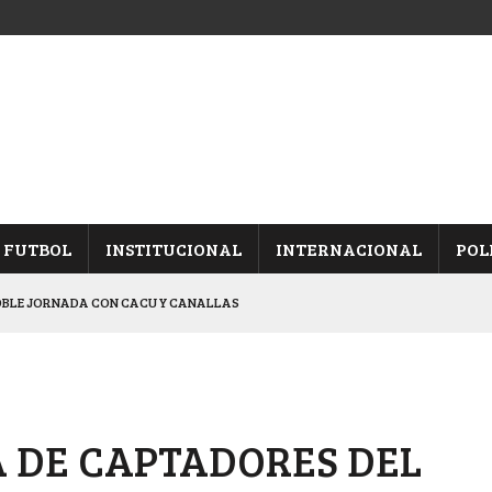
FUTBOL
INSTITUCIONAL
INTERNACIONAL
POL
OBLE JORNADA CON CACU Y CANALLAS
ALBICELESTES”
NALES TRAS GANARLE A “LA MONTE”
Y ES SEMIFINALISTA
 DE CAPTADORES DEL
ARON FRENTE A ARSENAL