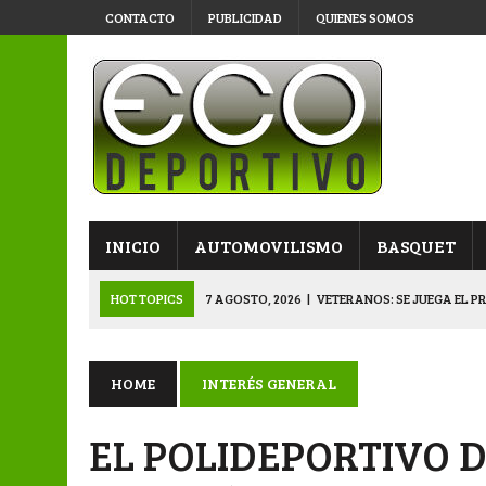
CONTACTO
PUBLICIDAD
QUIENES SOMOS
INICIO
AUTOMOVILISMO
BASQUET
HOT TOPICS
7 AGOSTO, 2026
|
VETERANOS: SE JUEGA EL P
7 AGOSTO, 2026
|
APERTURA “B”: CACU Y CANALLAS AVANZ
6 AGOSTO, 2026
|
APERTURA: ARSENAL, EN DOBLE JORNADA
HOME
INTERÉS GENERAL
6 AGOSTO, 2026
|
SUB 20: TRIUNFO Y CLASIFICACIÓN DE LOS “
EL POLIDEPORTIVO 
8 AGOSTO, 2026
|
PRIMERA B: EL “GALLITO” Y EL “DECANO”, 