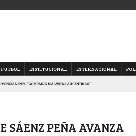
FUTBOL
INSTITUCIONAL
INTERNACIONAL
POL
ROVINCIAL EN EL “COMPLEJO MALVINAS ARGENTINAS”
ARON FRENTE A ARSENAL
 CON CACU Y CANALLAS
ALBICELESTES”
DE SÁENZ PEÑA AVANZA
DUELO SEMIFINAL EN PAMPA