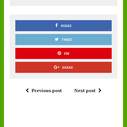
o
r
A
o
p
k
p
SHARE
TWEET
PIN
SHARE
Previous post
Next post