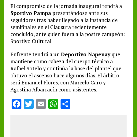
El compromiso de la jornada inaugural tendrá a
Sportivo Pampa
presentándose ante sus
seguidores tras haber llegado a la instancia de
semifinales en el Clausura recientemente
concluido, ante quien fuera a la postre campeón:
Sportivo Cultural.
Enfrente tendrá a un
Deportivo Napenay
que
mantiene como cabeza del cuerpo técnico a
Rafael Sotelo y continúa la base del plantel que
obtuvo el ascenso hace algunos días. El árbitro
será Emanuel Flores, con Marcelo Caro y
Agostina Albarracín como asistentes.
F
T
E
W
S
a
w
m
h
h
ce
it
ai
at
a
b
te
l
s
re