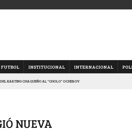
FUTBOL
INSTITUCIONAL
INTERNACIONAL
POL
 DEL KARTING CHAQUEÑO AL “CHOLO” OCHEROV
IESTA PROVINCIAL
 QUINTA FECHA
, TRAS DERROTAR A UNIÓN
GIÓ NUEVA
INA, POR EL PASE A “SEMIS”