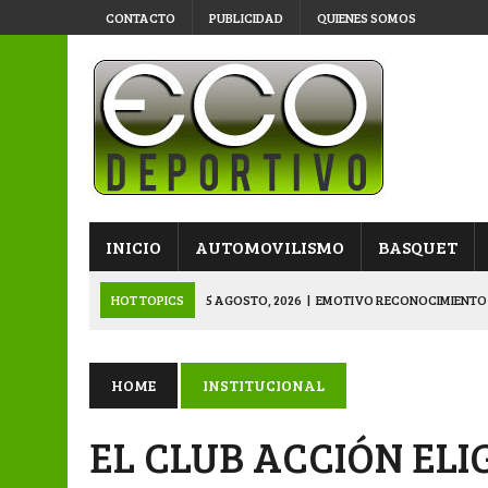
CONTACTO
PUBLICIDAD
QUIENES SOMOS
INICIO
AUTOMOVILISMO
BASQUET
HOT TOPICS
5 AGOSTO, 2026
|
EMOTIVO RECONOCIMIENTO
4 AGOSTO, 2026
|
VETERANOS SE PREPARAN PARA LA GRAN F
3 AGOSTO, 2026
|
KARTING: SÁENZ PEÑA LE PUSO COLOR A LA
HOME
INSTITUCIONAL
3 AGOSTO, 2026
|
APERTURA: VÍA Y OBRAS YA ESTÁ EN SEMIS
EL CLUB ACCIÓN ELI
5 AGOSTO, 2026
|
NAPENAY-BELGRANO Y SPORTIVO-MONTENEGR