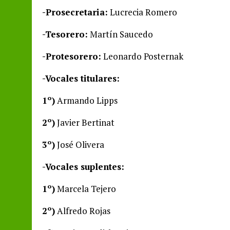
-Prosecretaria:
Lucrecia Romero
-Tesorero:
Martín Saucedo
-Protesorero:
Leonardo Posternak
-Vocales titulares:
1º)
Armando Lipps
2º)
Javier Bertinat
3º)
José Olivera
-Vocales suplentes:
1º)
Marcela Tejero
2º)
Alfredo Rojas