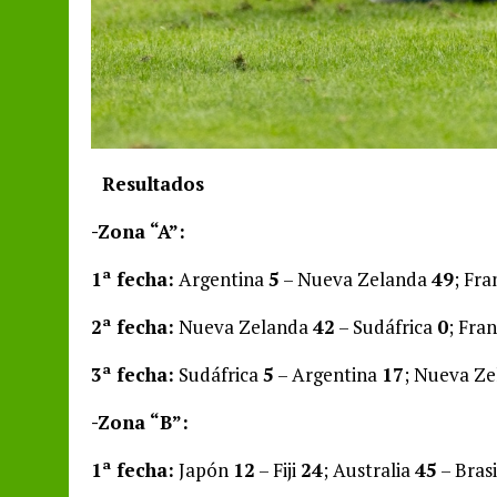
Resultados
-Zona “A”:
1ª fecha:
Argentina
5
– Nueva Zelanda
49
; Fra
2ª fecha:
Nueva Zelanda
42
– Sudáfrica
0
; Fra
3ª fecha:
Sudáfrica
5
– Argentina
17
; Nueva Z
-Zona “B”:
1ª fecha:
Japón
12
– Fiji
24
; Australia
45
– Bras