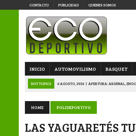
CONTACTO
PUBLICIDAD
QUIENES SOMOS
INICIO
AUTOMOVILISMO
BASQUET
HOT TOPICS
6 AGOSTO, 2026
|
APERTURA: ARSENAL, EN D
6 AGOSTO, 2026
|
SUB 20: TRIUNFO Y CLASIFICACIÓN DE LOS “
6 AGOSTO, 2026
|
PRIMERA B: SPORTIVO SE METIÓ EN SEMIFI
HOME
POLIDEPORTIVO
6 AGOSTO, 2026
|
APERTURA: BELGRANO DERROTÓ A NAPENAY 
LAS YAGUARETÉS TU
7 AGOSTO, 2026
|
APERTURA “B”: CACU Y CANALLAS AVANZ