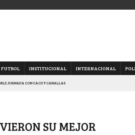
FUTBOL
INSTITUCIONAL
INTERNACIONAL
POL
OBLE JORNADA CON CACU Y CANALLAS
ALBICELESTES”
NALES TRAS GANARLE A “LA MONTE”
Y ES SEMIFINALISTA
VIERON SU MEJOR
ARON FRENTE A ARSENAL