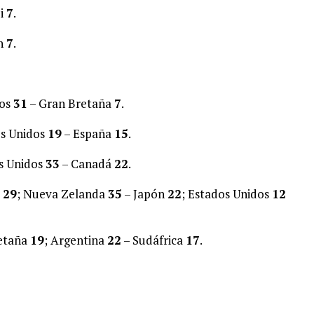
ji
7
.
n
7
.
dos
31
– Gran Bretaña
7
.
os Unidos
19
– España
15
.
os Unidos
33
– Canadá
22
.
á
29
; Nueva Zelanda
35
– Japón
22
; Estados Unidos
12
etaña
19
; Argentina
22
– Sudáfrica
17
.