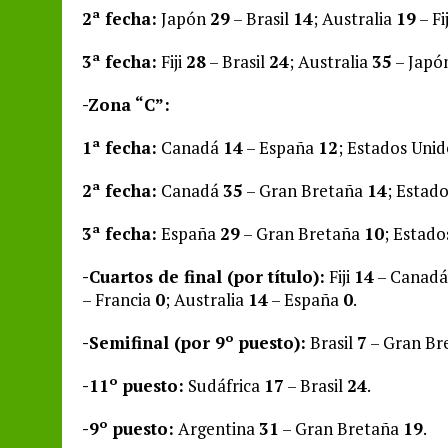
2ª fecha:
Japón
29
– Brasil
14
; Australia
19
– Fi
3ª fecha:
Fiji
28
– Brasil
24
; Australia
35
– Japó
-Zona “C”:
1ª fecha:
Canadá
14
– España
12
; Estados Uni
2ª fecha:
Canadá
35
– Gran Bretaña
14
; Estad
3ª fecha:
España
29
– Gran Bretaña
10
; Estad
-Cuartos de final (por título):
Fiji
14
– Canad
– Francia
0
; Australia
14
– España
0
.
-Semifinal (por 9º puesto):
Brasil
7
– Gran Br
-11º puesto:
Sudáfrica
17
– Brasil
24
.
-9º puesto:
Argentina
31
– Gran Bretaña
19
.