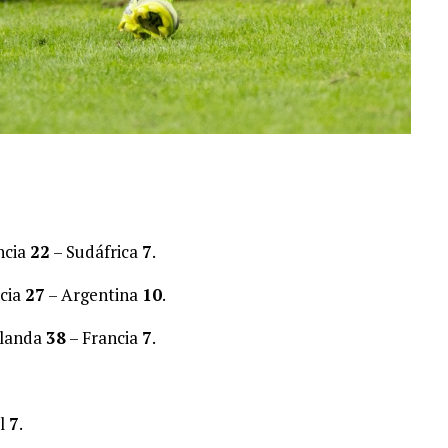
ncia
22
– Sudáfrica
7
.
ncia
27
– Argentina
10
.
elanda
38
– Francia
7
.
il
7
.