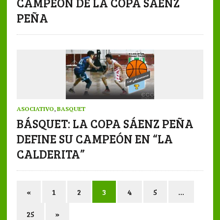
CAMPEÓN DE LA COPA SÁENZ
PEÑA
ASOCIATIVO
,
BASQUET
BÁSQUET: LA COPA SÁENZ PEÑA
DEFINE SU CAMPEÓN EN “LA
CALDERITA”
«
1
2
3
4
5
…
25
»